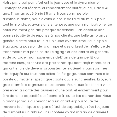
Notre principal point fort est la jeunesse et le dynamisme !
L’entreprise est récente, et l’encadrement plutôt jeune ; David 40
ans, Thomas et Jérémie 35 ans. Nous sommes plein
d’enthousiasme, nous avons à coeur de faire au mieux pour
tout le monde, et avons une entente et une communication entre
nous vraiment géniale, presque fraternelle. Il en découle une
bonne réactivité de réponse à nos clients, une belle ambiance
générale entre nous tous et un super dynamisme. Pour le pôle
élagage, la passion de la grimpe et des arbres! Je m’efforce de
transmettre ma passion de l’élagage et des arbres en général,
et de partager mon expérience de17 ans de grimpe. Et ça
marche bien, je recrute des personnes qui sont déjà mordues et
qui ont envie de devenir arboristes. Le matériel : nous sommes
très équipés sur tous nos pôles. En élagage, nous sommes à la
pointe du matériel spécifique ; porte outils sur chenilles, broyeurs
gros diamètre, rogneuse de souches… Pour nous faciliter la vie et
préserver la santé des ouvriers d’une part, et évidemment pour
être dans la capacité de répondre à toutes les demandes. Nous
n’avons jamais dû renoncer à un chantier pour faute de
moyens techniques ou par défaut de capacité, je rêve toujours
de démonter un arbre à l’hélicoptère avant ma fin de carrière !