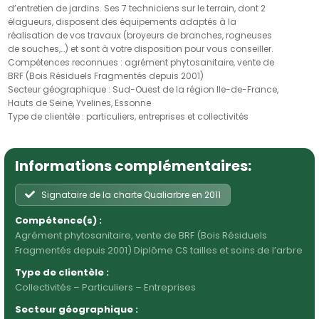
d’entretien de jardins. Ses 7 techniciens sur le terrain, dont 2
élagueurs, disposent des équipements adaptés à la
réalisation de vos travaux (broyeurs de branches, rogneuses
de souches,…) et sont à votre disposition pour vous conseiller.
Compétences reconnues : agrément phytosanitaire, vente de
BRF (Bois Résiduels Fragmentés depuis 2001)
Secteur géographique : Sud-Ouest de la région Ile-de-France,
Hauts de Seine, Yvelines, Essonne
Type de clientèle : particuliers, entreprises et collectivités
Informations complémentaires:
Signataire de la charte Qualiarbre en 2011
Compétence(s) :
Agrément phytosanitaire, vente de BRF (Bois Résiduels
Fragmentés depuis 2001) Diplôme CS tailles et soins de l’arbre
Type de clientèle :
Collectivités – Particuliers – Entreprises
Secteur géographique :