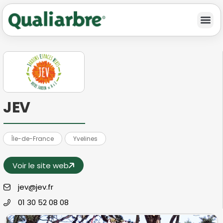
JEV
Île-de-France
Yvelines
Voir le site web
jev@jev.fr
01 30 52 08 08