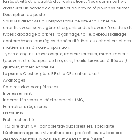
la réactivité et la qualité des réalisations. Nous sommes fiers
d’assurer un service de qualité et de proximité pour nos clients.
Description du poste
Sous les directives du responsable de site et du chef de
chantier, vous savez gérer et organiser des travaux forestiers de
types : abattage d’arbres, façonnage, taille, débroussaillage
conformément aux règles de sécurité liées aux chantiers et des
matériels mis à votre disposition.
Types d’engins: télescopique, tracteur forestier, micro tracteur
(pouvant être équipés de broyeurs, treuils, broyeurs à fléaux…)
grumier, lamier, épareuse…
Le permis C est exigé, le BE et le CE sont un plus !
Avantages :
Salaire selon compétences
Intéressement
Indemnités repas et déplacements (MG)
Formations régulières
EPI fournis
Profil recherché
Titulaire d’un CAP agricole travaux forestiers, spécialité
bûcheronnage ou sylviculture, bac pro forêt, ou du bac pro
gestion des milieux naturels et de la faune (GMNF)